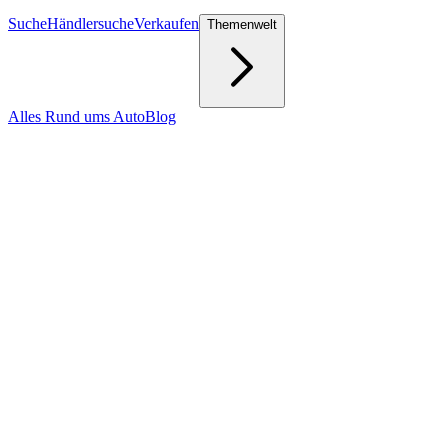
Suche
Händlersuche
Verkaufen
Themenwelt
Alles Rund ums Auto
Blog