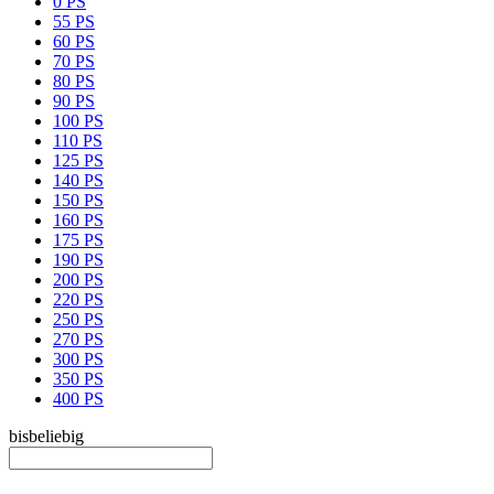
0 PS
55 PS
60 PS
70 PS
80 PS
90 PS
100 PS
110 PS
125 PS
140 PS
150 PS
160 PS
175 PS
190 PS
200 PS
220 PS
250 PS
270 PS
300 PS
350 PS
400 PS
bis
beliebig