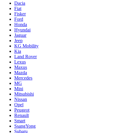
Dacia
Fiat
Fisker
Ford
Honda
Hyundai
Jaguar
Jeep
KG Mobility
Kia
Land Rover
Lexus
Maxus
Mazda
Mercedes
MG
Mini
Mitsubishi
Nissan
Opel
Peugeot
Renault
Smart
SsangYong
Subaru