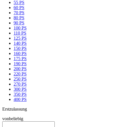
55 PS
60 PS
70 PS
80 PS
90 PS
100 PS
110 PS
125 PS
140 PS
150 PS
160 PS
175 PS
190 PS
200 PS
220 PS
250 PS
270 PS
300 PS
350 PS
400 PS
Erstzulassung
von
beliebig