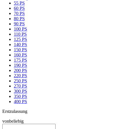
55 PS
60 PS
70 PS
80 PS
90 PS
100 PS
110 PS
125 PS
140 PS
150 PS
160 PS
175 PS
190 PS
200 PS
220 PS
250 PS
270 PS
300 PS
350 PS
400 PS
Erstzulassung
von
beliebig