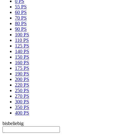
0 PS
55 PS
60 PS
70 PS
80 PS
90 PS
100 PS
110 PS
125 PS
140 PS
150 PS
160 PS
175 PS
190 PS
200 PS
220 PS
250 PS
270 PS
300 PS
350 PS
400 PS
bis
beliebig