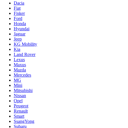
Dacia
Fiat
Fisker
Ford
Honda
Hyundai
Jaguar
Jeep
KG Mobility
Kia
Land Rover
Lexus
Maxus
Mazda
Mercedes
MG
Mini
Mitsubishi
Nissan
Opel
Peugeot
Renault
Smart
SsangYong
Subaru