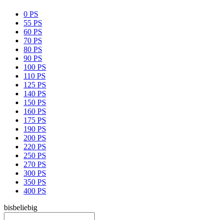
0 PS
55 PS
60 PS
70 PS
80 PS
90 PS
100 PS
110 PS
125 PS
140 PS
150 PS
160 PS
175 PS
190 PS
200 PS
220 PS
250 PS
270 PS
300 PS
350 PS
400 PS
bis
beliebig