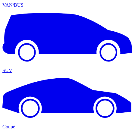
VAN/BUS
SUV
Coupé