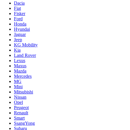
Dacia
Fiat
Fisker
Ford
Honda
Hyundai
Jaguar
Jeep
KG Mobility
Kia
Land Rover
Lexus
Maxus
Mazda
Mercedes
MG
Mini
Mitsubishi
Nissan
Opel
Peugeot
Renault
Smart
SsangYong
Subaru