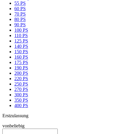
55 PS
60 PS
70 PS
80 PS
90 PS
100 PS
110 PS
125 PS
140 PS
150 PS
160 PS
175 PS
190 PS
200 PS
220 PS
250 PS
270 PS
300 PS
350 PS
400 PS
Erstzulassung
von
beliebig