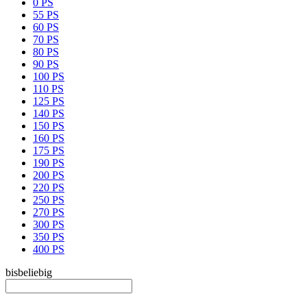
0 PS
55 PS
60 PS
70 PS
80 PS
90 PS
100 PS
110 PS
125 PS
140 PS
150 PS
160 PS
175 PS
190 PS
200 PS
220 PS
250 PS
270 PS
300 PS
350 PS
400 PS
bis
beliebig