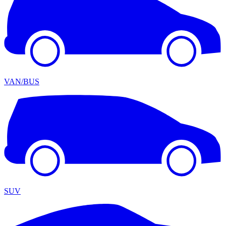
VAN/BUS
SUV