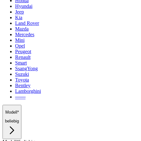
Honda
Hyundai
Jeep
Kia
Land Rover
Mazda
Mercedes
Mini
Opel
Peugeot
Renault
Smart
SsangYong
Suzuki
Toyota
Bentley
Lamborghini
───
Modell*
beliebig