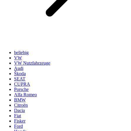
beliebig
VW
VW Nutzfahrzeuge
Audi
Škoda
SEAT
CUPRA
Porsche
Alfa Romeo
BMW
Citroën
Dacia
Fiat
Fisker
Ford