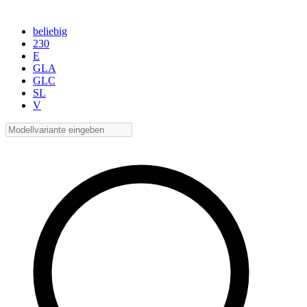
beliebig
230
E
GLA
GLC
SL
V