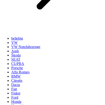
beliebig
VW
VW Nutzfahrzeuge
Audi
Škoda
SEAT
CUPRA
Porsche
Alfa Romeo
BMW
Citroën
Dacia
Fiat
Fisker
Ford
Honda