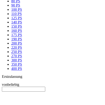
80 PS
90 PS
100 PS
110 PS
125 PS
140 PS
150 PS
160 PS
175 PS
190 PS
200 PS
220 PS
250 PS
270 PS
300 PS
350 PS
400 PS
Erstzulassung
von
beliebig