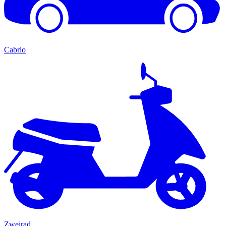
Cabrio
Zweirad