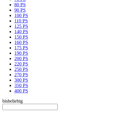
80 PS
90 PS
100 PS
110 PS
125 PS
140 PS
150 PS
160 PS
175 PS
190 PS
200 PS
220 PS
250 PS
270 PS
300 PS
350 PS
400 PS
bis
beliebig