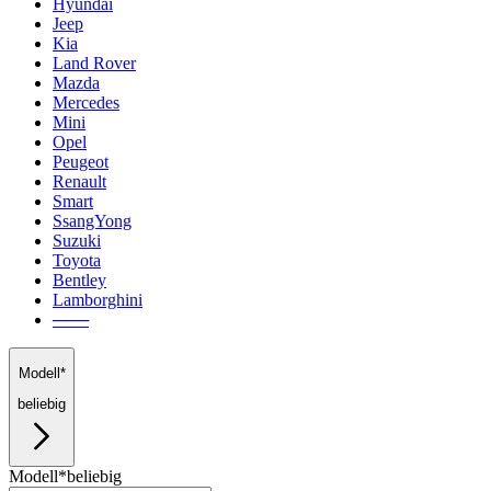
Hyundai
Jeep
Kia
Land Rover
Mazda
Mercedes
Mini
Opel
Peugeot
Renault
Smart
SsangYong
Suzuki
Toyota
Bentley
Lamborghini
───
Modell*
beliebig
Modell*
beliebig