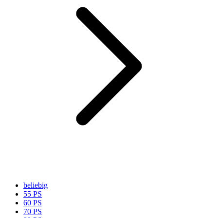
beliebig
55 PS
60 PS
70 PS