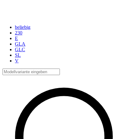
beliebig
230
E
GLA
GLC
SL
V