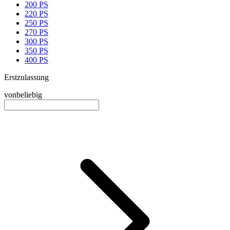
200 PS
220 PS
250 PS
270 PS
300 PS
350 PS
400 PS
Erstzulassung
von
beliebig