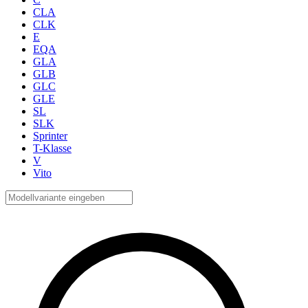
CLA
CLK
E
EQA
GLA
GLB
GLC
GLE
SL
SLK
Sprinter
T-Klasse
V
Vito