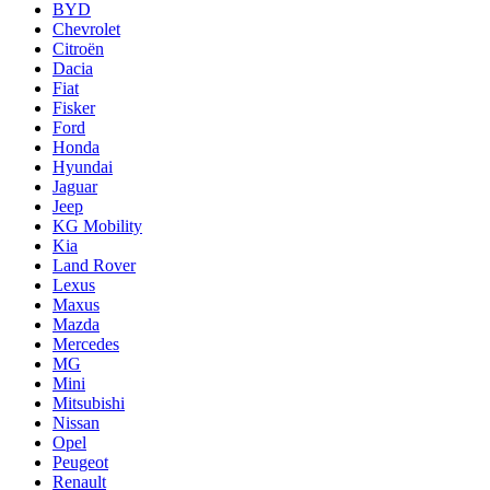
BYD
Chevrolet
Citroën
Dacia
Fiat
Fisker
Ford
Honda
Hyundai
Jaguar
Jeep
KG Mobility
Kia
Land Rover
Lexus
Maxus
Mazda
Mercedes
MG
Mini
Mitsubishi
Nissan
Opel
Peugeot
Renault