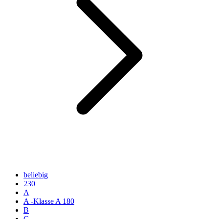
beliebig
230
A
A -Klasse A 180
B
C