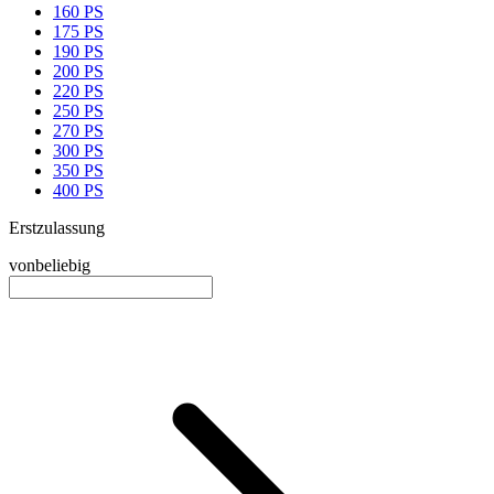
160 PS
175 PS
190 PS
200 PS
220 PS
250 PS
270 PS
300 PS
350 PS
400 PS
Erstzulassung
von
beliebig