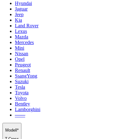
Hyundai
Jaguar
Jeep
Kia
Land Rover
Lexus
Mazda
Mercedes
Mini
Nissan
Opel
Peugeot
Renault
SsangYong
Suzuki
Tesla
Toyota
Volvo
Bentley
Lamborghini
───
Modell*
T-Cross