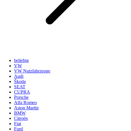
beliebig
VW
VW Nutzfahrzeuge
Audi
Škoda
SEAT
CUPRA
Porsche
Alfa Romeo
Aston Martin
BMW
Citroën
Fiat
Ford