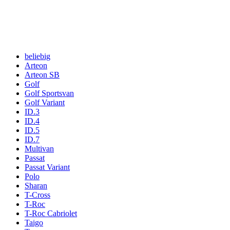
beliebig
Arteon
Arteon SB
Golf
Golf Sportsvan
Golf Variant
ID.3
ID.4
ID.5
ID.7
Multivan
Passat
Passat Variant
Polo
Sharan
T-Cross
T-Roc
T-Roc Cabriolet
Taigo