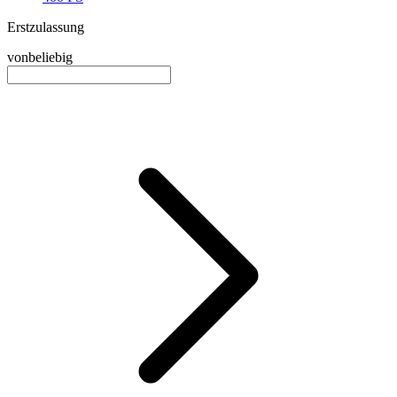
Erstzulassung
von
beliebig