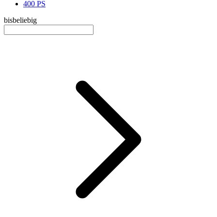
400 PS
bis
beliebig