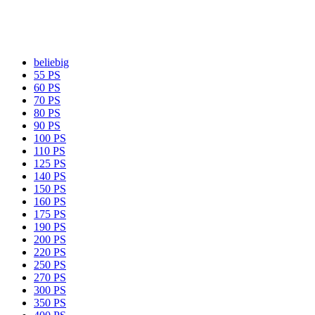
beliebig
55 PS
60 PS
70 PS
80 PS
90 PS
100 PS
110 PS
125 PS
140 PS
150 PS
160 PS
175 PS
190 PS
200 PS
220 PS
250 PS
270 PS
300 PS
350 PS