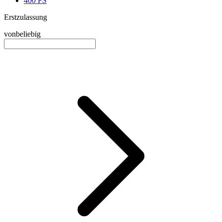
400 PS
Erstzulassung
von
beliebig