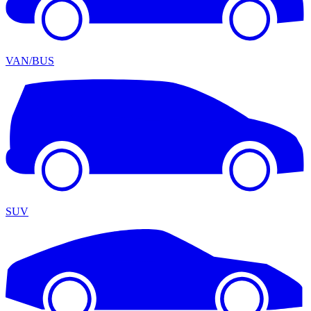
VAN/BUS
SUV