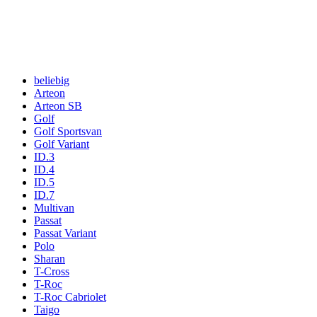
beliebig
Arteon
Arteon SB
Golf
Golf Sportsvan
Golf Variant
ID.3
ID.4
ID.5
ID.7
Multivan
Passat
Passat Variant
Polo
Sharan
T-Cross
T-Roc
T-Roc Cabriolet
Taigo