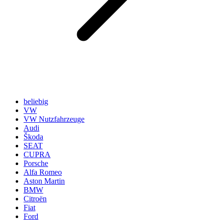
beliebig
VW
VW Nutzfahrzeuge
Audi
Škoda
SEAT
CUPRA
Porsche
Alfa Romeo
Aston Martin
BMW
Citroën
Fiat
Ford