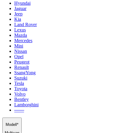
Hyundai
Jaguar
Jeep
Kia
Land Rover
Lexus
Mazda
Mercedes
Mini
Nissan
Opel
Peugeot
Renault
SsangYong
Suzuki
Tesla
Toyota
Volvo
Bentley
Lamborghini
───
Modell*
Multivan