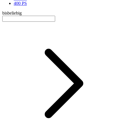
400 PS
bis
beliebig