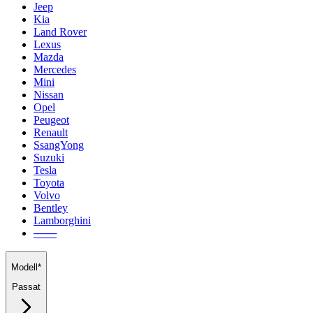
Jeep
Kia
Land Rover
Lexus
Mazda
Mercedes
Mini
Nissan
Opel
Peugeot
Renault
SsangYong
Suzuki
Tesla
Toyota
Volvo
Bentley
Lamborghini
───
Modell*
Passat