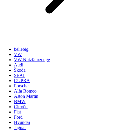
beliebig
VW
VW Nutzfahrzeuge
Audi
Škoda
SEAT
CUPRA
Porsche
Alfa Romeo
Aston Martin
BMW
Citroën
Fiat
Ford
Hyundai
Jaguar