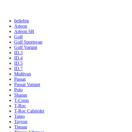
beliebig
Arteon
Arteon SB
Golf
Golf Sportsvan
Golf Variant
ID.3
ID.4
ID.5
ID.7
Multivan
Passat
Passat Variant
Polo
Sharan
T-Cross
T-Roc
T-Roc Cabriolet
Taigo
Tayron
Tiguan