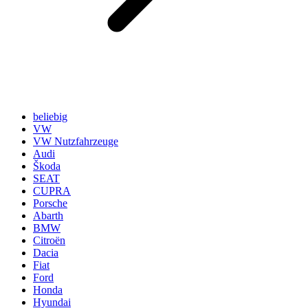
beliebig
VW
VW Nutzfahrzeuge
Audi
Škoda
SEAT
CUPRA
Porsche
Abarth
BMW
Citroën
Dacia
Fiat
Ford
Honda
Hyundai