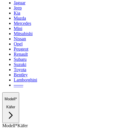
Jaguar
Jeep
Kia
Mazda
Mercedes
Mini
Mitsubishi
Nissan
Opel
Peugeot
Renault
Subaru
Suzuki
Toyota
Bentley
Lamborghini
───
Modell*
Käfer
Modell*
Käfer