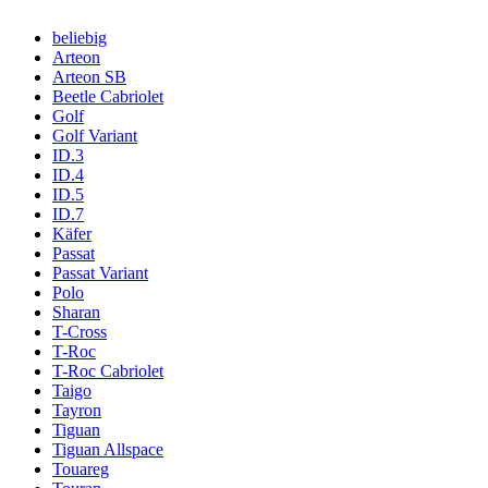
beliebig
Arteon
Arteon SB
Beetle Cabriolet
Golf
Golf Variant
ID.3
ID.4
ID.5
ID.7
Käfer
Passat
Passat Variant
Polo
Sharan
T-Cross
T-Roc
T-Roc Cabriolet
Taigo
Tayron
Tiguan
Tiguan Allspace
Touareg