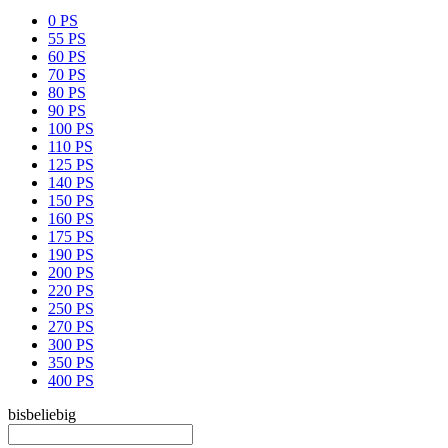
0 PS
55 PS
60 PS
70 PS
80 PS
90 PS
100 PS
110 PS
125 PS
140 PS
150 PS
160 PS
175 PS
190 PS
200 PS
220 PS
250 PS
270 PS
300 PS
350 PS
400 PS
bis
beliebig