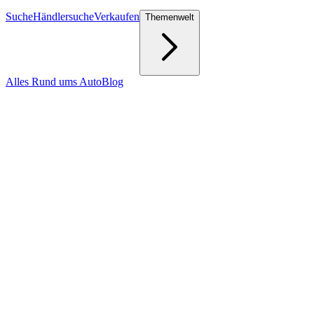
Suche
Händlersuche
Verkaufen
Themenwelt
Alles Rund ums Auto
Blog