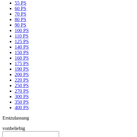
55 PS
60 PS
70 PS
80 PS
90 PS
100 PS
110 PS
125 PS
140 PS
150 PS
160 PS
175 PS
190 PS
200 PS
220 PS
250 PS
270 PS
300 PS
350 PS
400 PS
Erstzulassung
von
beliebig