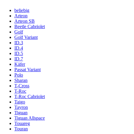
beliebig
Arteon
Arteon SB
Beetle Cabriolet
Golf
Golf Variant
ID.3
ID.4
ID.5
ID.7
Käfer
Passat Variant
Polo
Sharan
T-Cross
T-Roc
T-Roc Cabriolet
Taigo
Tayron
Tiguan
Tiguan Allspace
Touareg
Touran