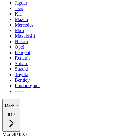
Jaguar
Jeep
Kia
Mazda
Mercedes
Mini
Mitsubishi
Nissan
Opel
Peugeot
Renault
Subaru
Suzuki
Toyota
Bentley
Lamborghini
───
Modell*
ID.7
Modell*
ID.7