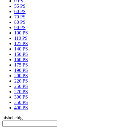
0 PS
55 PS
60 PS
70 PS
80 PS
90 PS
100 PS
110 PS
125 PS
140 PS
150 PS
160 PS
175 PS
190 PS
200 PS
220 PS
250 PS
270 PS
300 PS
350 PS
400 PS
bis
beliebig