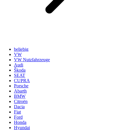
beliebig
VW
VW Nutzfahrzeuge
Audi
Škoda
SEAT
CUPRA
Porsche
Abarth
BMW
Citroën
Dacia
Fiat
Ford
Honda
Hyundai