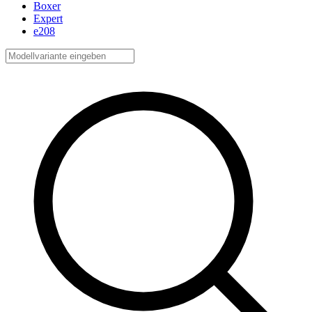
Boxer
Expert
e208