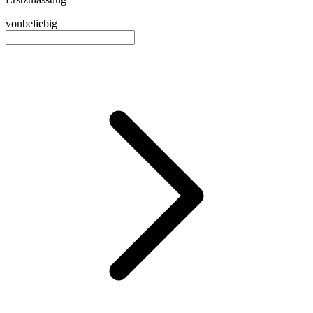
von
beliebig