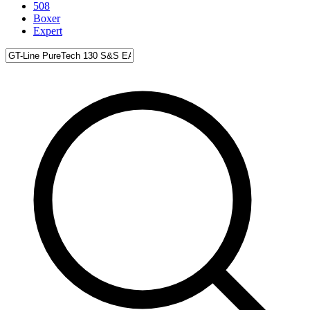
508
Boxer
Expert