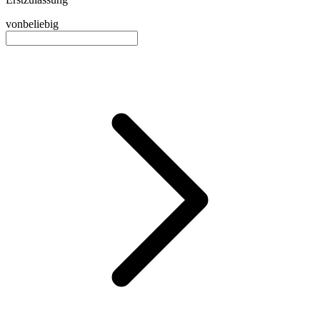
von
beliebig