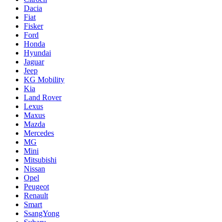
Dacia
Fiat
Fisker
Ford
Honda
Hyundai
Jaguar
Jeep
KG Mobility
Kia
Land Rover
Lexus
Maxus
Mazda
Mercedes
MG
Mini
Mitsubishi
Nissan
Opel
Peugeot
Renault
Smart
SsangYong