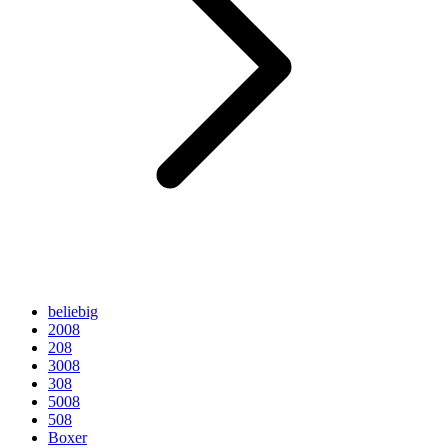
beliebig
2008
208
3008
308
5008
508
Boxer