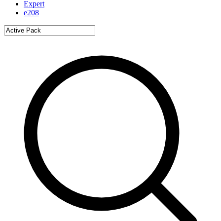
Expert
e208