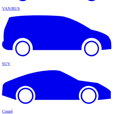
VAN/BUS
SUV
Coupé