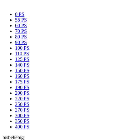
0 PS
55 PS
60 PS
70 PS
80 PS
90 PS
100 PS
110 PS
125 PS
140 PS
150 PS
160 PS
175 PS
190 PS
200 PS
220 PS
250 PS
270 PS
300 PS
350 PS
400 PS
bis
beliebig