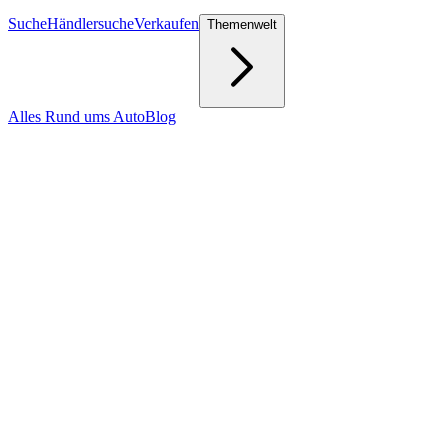
Suche
Händlersuche
Verkaufen
Themenwelt
Alles Rund ums Auto
Blog