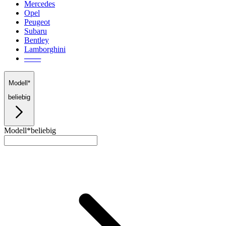
Mercedes
Opel
Peugeot
Subaru
Bentley
Lamborghini
───
Modell*
beliebig
Modell*
beliebig