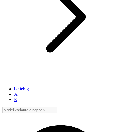
beliebig
A
E