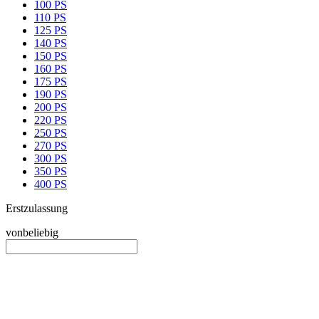
100 PS
110 PS
125 PS
140 PS
150 PS
160 PS
175 PS
190 PS
200 PS
220 PS
250 PS
270 PS
300 PS
350 PS
400 PS
Erstzulassung
von
beliebig