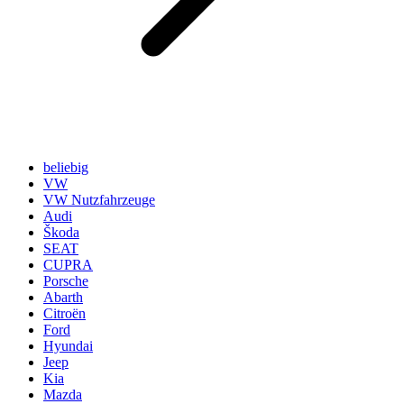
beliebig
VW
VW Nutzfahrzeuge
Audi
Škoda
SEAT
CUPRA
Porsche
Abarth
Citroën
Ford
Hyundai
Jeep
Kia
Mazda