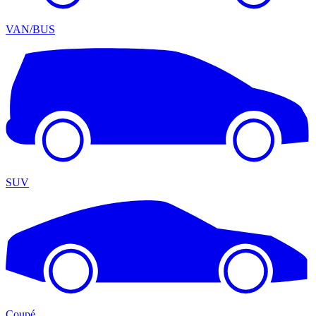
VAN/BUS
SUV
Coupé