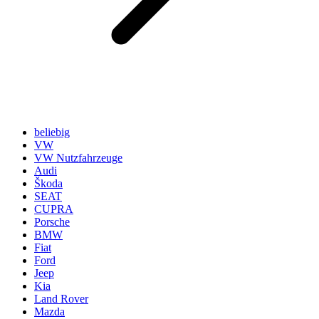
beliebig
VW
VW Nutzfahrzeuge
Audi
Škoda
SEAT
CUPRA
Porsche
BMW
Fiat
Ford
Jeep
Kia
Land Rover
Mazda