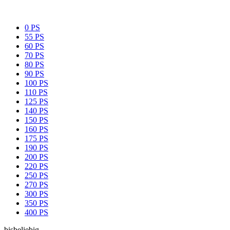
0 PS
55 PS
60 PS
70 PS
80 PS
90 PS
100 PS
110 PS
125 PS
140 PS
150 PS
160 PS
175 PS
190 PS
200 PS
220 PS
250 PS
270 PS
300 PS
350 PS
400 PS
bis
beliebig