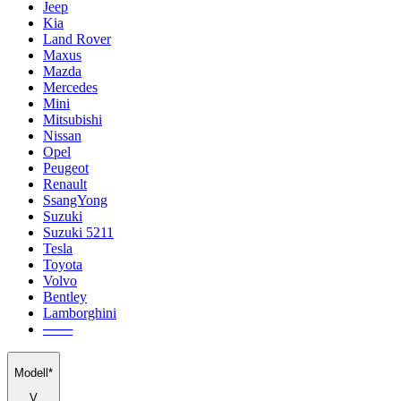
Jeep
Kia
Land Rover
Maxus
Mazda
Mercedes
Mini
Mitsubishi
Nissan
Opel
Peugeot
Renault
SsangYong
Suzuki
Suzuki 5211
Tesla
Toyota
Volvo
Bentley
Lamborghini
───
Modell*
V