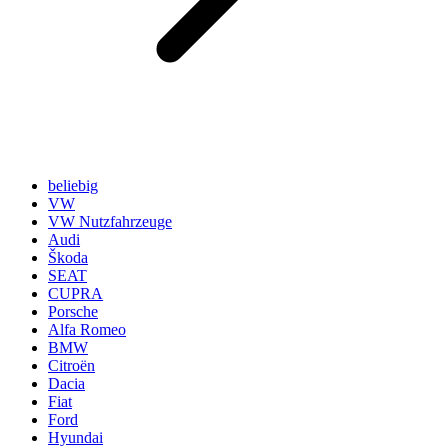
beliebig
VW
VW Nutzfahrzeuge
Audi
Škoda
SEAT
CUPRA
Porsche
Alfa Romeo
BMW
Citroën
Dacia
Fiat
Ford
Hyundai