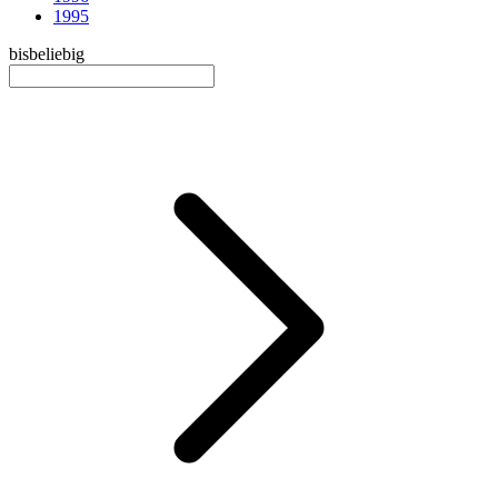
1995
bis
beliebig