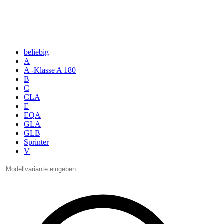
beliebig
A
A -Klasse A 180
B
C
CLA
E
EQA
GLA
GLB
Sprinter
V