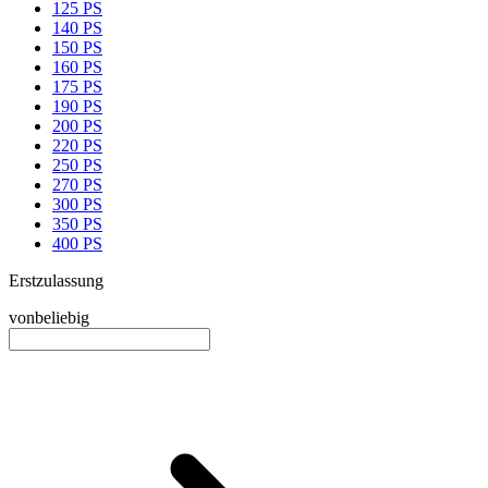
125 PS
140 PS
150 PS
160 PS
175 PS
190 PS
200 PS
220 PS
250 PS
270 PS
300 PS
350 PS
400 PS
Erstzulassung
von
beliebig