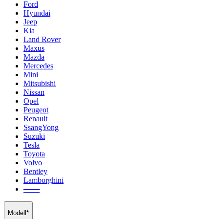
Ford
Hyundai
Jeep
Kia
Land Rover
Maxus
Mazda
Mercedes
Mini
Mitsubishi
Nissan
Opel
Peugeot
Renault
SsangYong
Suzuki
Tesla
Toyota
Volvo
Bentley
Lamborghini
───
Modell*