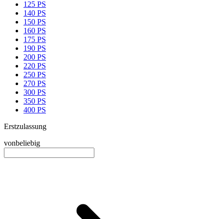
125 PS
140 PS
150 PS
160 PS
175 PS
190 PS
200 PS
220 PS
250 PS
270 PS
300 PS
350 PS
400 PS
Erstzulassung
von
beliebig