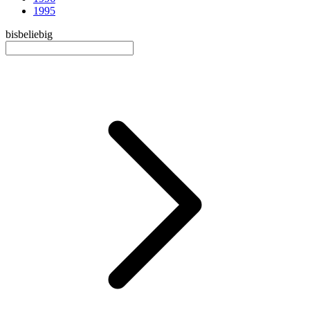
1995
bis
beliebig