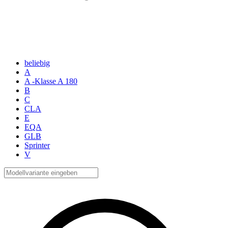
beliebig
A
A -Klasse A 180
B
C
CLA
E
EQA
GLB
Sprinter
V