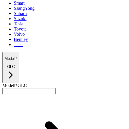
Smart
SsangYong
Subaru
Suzuki
Tesla
Toyota
Volvo
Bentley
───
Modell*
GLC
Modell*
GLC