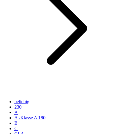
beliebig
230
A
A -Klasse A 180
B
C
CLA