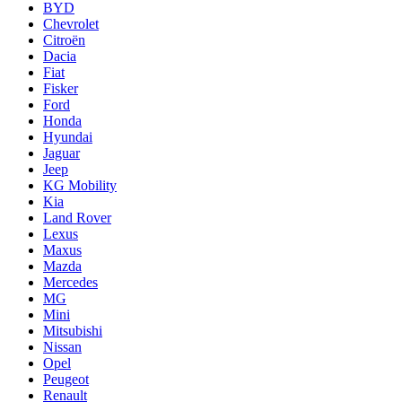
BYD
Chevrolet
Citroën
Dacia
Fiat
Fisker
Ford
Honda
Hyundai
Jaguar
Jeep
KG Mobility
Kia
Land Rover
Lexus
Maxus
Mazda
Mercedes
MG
Mini
Mitsubishi
Nissan
Opel
Peugeot
Renault