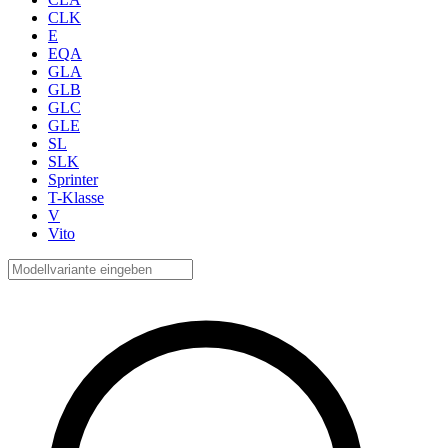
CLK
E
EQA
GLA
GLB
GLC
GLE
SL
SLK
Sprinter
T-Klasse
V
Vito