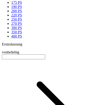
175 PS
190 PS
200 PS
220 PS
250 PS
270 PS
300 PS
350 PS
400 PS
Erstzulassung
von
beliebig