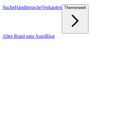
Suche
Händlersuche
Verkaufen
Themenwelt
Alles Rund ums Auto
Blog