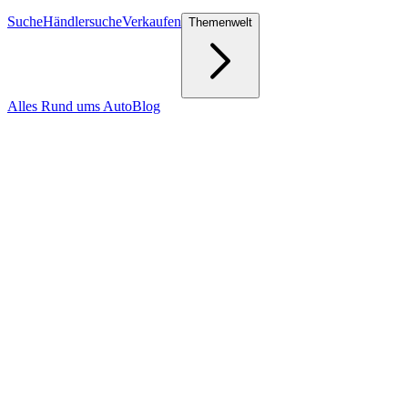
Suche
Händlersuche
Verkaufen
Themenwelt
Alles Rund ums Auto
Blog