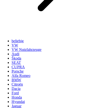
beliebig
VW
VW Nutzfahrzeuge
Audi
Škoda
SEAT
CUPRA
Porsche
Alfa Romeo
BMW
Citroën
Dacia
Ford
Honda
Hyundai
Jaguar