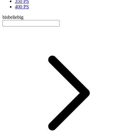
350 PS
400 PS
bis
beliebig