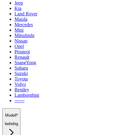
Jeep
Kia
Land Rover
Mazda
Mercedes
Mini
Mitsubishi
Nissan
Opel
Peugeot
Renault
SsangYong
Subaru
Suzuki
Toyota
Volvo
Bentley
Lamborghini
───
Modell*
beliebig