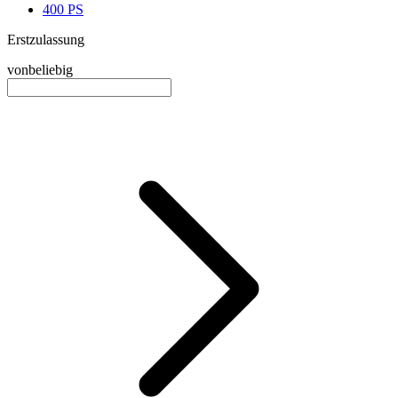
400 PS
Erstzulassung
von
beliebig