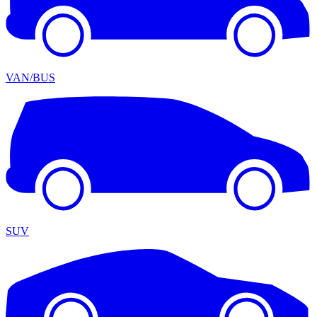
VAN/BUS
SUV