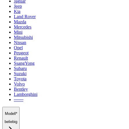
Jaguar
Jeep
Kia
Land Rover
Mazda
Mercedes
Mini
Mitsubishi
Nissan
Opel
Peugeot
Renault
SsangYong
Subaru
Suzuki
Toyota
Volvo
Bentley
Lamborghini
───
Modell*
beliebig