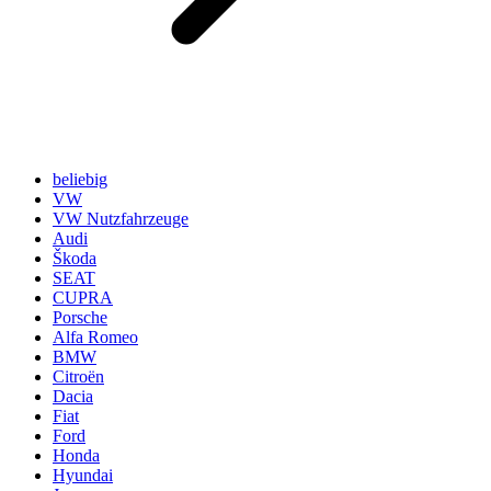
beliebig
VW
VW Nutzfahrzeuge
Audi
Škoda
SEAT
CUPRA
Porsche
Alfa Romeo
BMW
Citroën
Dacia
Fiat
Ford
Honda
Hyundai