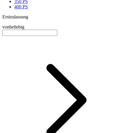
350 PS
400 PS
Erstzulassung
von
beliebig