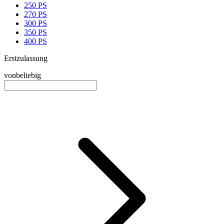
250 PS
270 PS
300 PS
350 PS
400 PS
Erstzulassung
von
beliebig