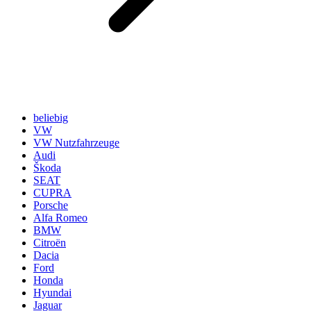
beliebig
VW
VW Nutzfahrzeuge
Audi
Škoda
SEAT
CUPRA
Porsche
Alfa Romeo
BMW
Citroën
Dacia
Ford
Honda
Hyundai
Jaguar