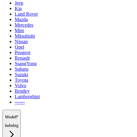
Jeep
Kia
Land Rover
Mazda
Mercedes
Mini
Mitsubishi
Nissan
Opel
Peugeot
Renault
SsangYong
Subaru
Suzuki
Toyota
Volvo
Bentley
Lamborghini
───
Modell*
beliebig