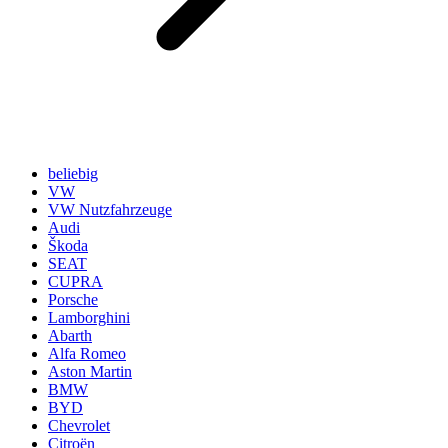
beliebig
VW
VW Nutzfahrzeuge
Audi
Škoda
SEAT
CUPRA
Porsche
Lamborghini
Abarth
Alfa Romeo
Aston Martin
BMW
BYD
Chevrolet
Citroën