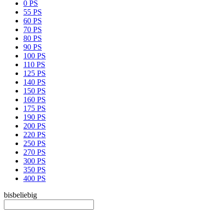
0 PS
55 PS
60 PS
70 PS
80 PS
90 PS
100 PS
110 PS
125 PS
140 PS
150 PS
160 PS
175 PS
190 PS
200 PS
220 PS
250 PS
270 PS
300 PS
350 PS
400 PS
bis
beliebig