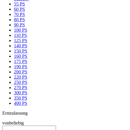
55 PS
60 PS
70 PS
80 PS
90 PS
100 PS
110 PS
125 PS
140 PS
150 PS
160 PS
175 PS
190 PS
200 PS
220 PS
250 PS
270 PS
300 PS
350 PS
400 PS
Erstzulassung
von
beliebig