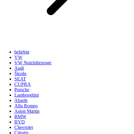
beliebig
VW
VW Nutzfahrzeuge
Audi
Škoda
SEAT
CUPRA
Porsche
Lamborghini
Abarth
Alfa Romeo
Aston Martin
BMW
BYD
Chevrolet
Citroën