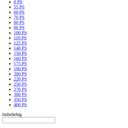
0 PS
55 PS
60 PS
70 PS
80 PS
90 PS
100 PS
110 PS
125 PS
140 PS
150 PS
160 PS
175 PS
190 PS
200 PS
220 PS
250 PS
270 PS
300 PS
350 PS
400 PS
bis
beliebig