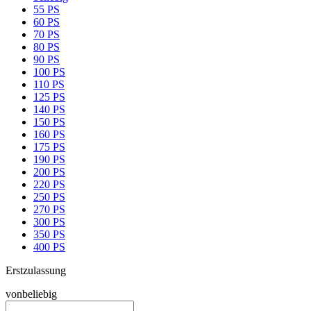
55 PS
60 PS
70 PS
80 PS
90 PS
100 PS
110 PS
125 PS
140 PS
150 PS
160 PS
175 PS
190 PS
200 PS
220 PS
250 PS
270 PS
300 PS
350 PS
400 PS
Erstzulassung
von
beliebig