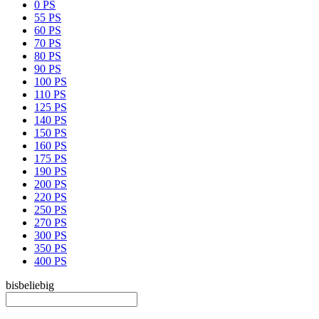
0 PS
55 PS
60 PS
70 PS
80 PS
90 PS
100 PS
110 PS
125 PS
140 PS
150 PS
160 PS
175 PS
190 PS
200 PS
220 PS
250 PS
270 PS
300 PS
350 PS
400 PS
bis
beliebig