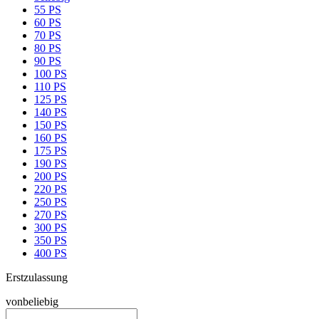
55 PS
60 PS
70 PS
80 PS
90 PS
100 PS
110 PS
125 PS
140 PS
150 PS
160 PS
175 PS
190 PS
200 PS
220 PS
250 PS
270 PS
300 PS
350 PS
400 PS
Erstzulassung
von
beliebig