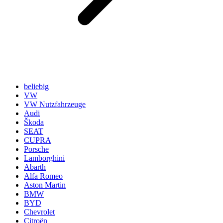
beliebig
VW
VW Nutzfahrzeuge
Audi
Škoda
SEAT
CUPRA
Porsche
Lamborghini
Abarth
Alfa Romeo
Aston Martin
BMW
BYD
Chevrolet
Citroën