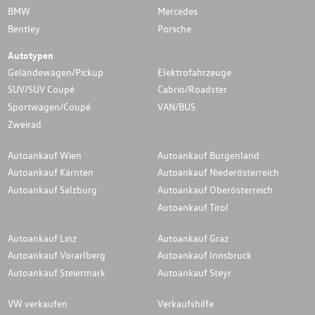
BMW
Mercedes
Bentley
Porsche
Autotypen
Geländewagen/Pickup
Elektrofahrzeuge
SUV/SUV Coupé
Cabrio/Roadster
Sportwagen/Coupé
VAN/BUS
Zweirad
Autoankauf Wien
Autoankauf Burgenland
Autoankauf Kärnten
Autoankauf Niederösterreich
Autoankauf Salzburg
Autoankauf Oberösterreich
Autoankauf Tirol
Autoankauf Linz
Autoankauf Graz
Autoankauf Vorarlberg
Autoankauf Innsbruck
Autoankauf Steiermark
Autoankauf Steyr
VW verkaufen
Verkaufshilfe