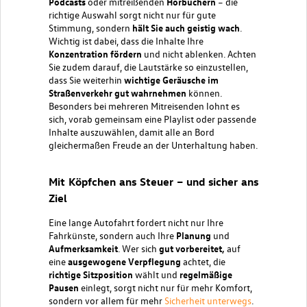
Podcasts
oder mitreißenden
Hörbüchern
– die
richtige Auswahl sorgt nicht nur für gute
Stimmung, sondern
hält Sie auch geistig wach
.
Wichtig ist dabei, dass die Inhalte Ihre
Konzentration fördern
und nicht ablenken. Achten
Sie zudem darauf, die Lautstärke so einzustellen,
dass Sie weiterhin
wichtige Geräusche im
Straßenverkehr gut wahrnehmen
können.
Besonders bei mehreren Mitreisenden lohnt es
sich, vorab gemeinsam eine Playlist oder passende
Inhalte auszuwählen, damit alle an Bord
gleichermaßen Freude an der Unterhaltung haben.
Mit Köpfchen ans Steuer – und sicher ans
Ziel
Eine lange Autofahrt fordert nicht nur Ihre
Fahrkünste, sondern auch Ihre
Planung
und
Aufmerksamkeit
. Wer sich
gut vorbereitet,
auf
eine
ausgewogene Verpflegung
achtet, die
richtige Sitzposition
wählt und
regelmäßige
Pausen
einlegt, sorgt nicht nur für mehr Komfort,
sondern vor allem für mehr
Sicherheit unterwegs
.