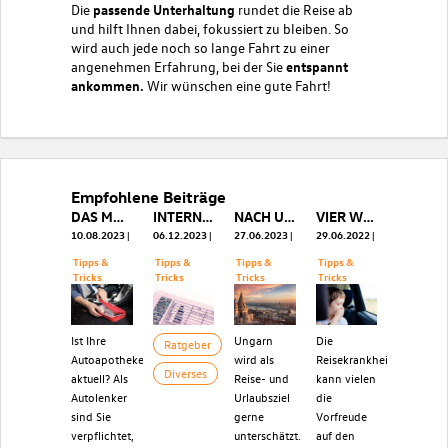
Die
passende Unterhaltung
rundet die Reise ab
und hilft Ihnen dabei, fokussiert zu bleiben. So
wird auch jede noch so lange Fahrt zu einer
angenehmen Erfahrung, bei der Sie
entspannt
ankommen.
Wir wünschen eine gute Fahrt!
Empfohlene Beiträge
DAS MUSS IN DIE AUTOAPOTHEKE
INTERNATIONALER FÜHRERSCHEIN: IHR SCHLÜSSEL ZUR MOBILITÄT IM AUSLAND
NACH UNGARN MIT DEM AUTO
VIER WICHTIGE TIPPS GEGEN DIE REISEKRANKHEIT
10.08.2023
06.12.2023
27.06.2023
29.06.2022
Tipps &
Tipps &
Tipps &
Tipps &
Tricks
Tricks
Tricks
Tricks
Ist Ihre
Ungarn
Die
Ratgeber
Autoapotheke
wird als
Reisekrankheit
Diverses
aktuell? Als
Reise- und
kann vielen
Autolenker
Urlaubsziel
die
sind Sie
gerne
Vorfreude
verpflichtet,
unterschätzt.
auf den