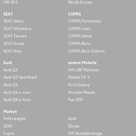
VW ID.5
Škoda Enyaq
SEAT
CUPRA
SEAT Ateca
CUPRA Formentor
SEAT Alhambra
CUPRA Leon
SEAT Tarraco
CUPRA Ateca
SEAT Arona
CUPRA Born
SEAT Ibiza
CUPRA Born Elektro
Audi
andere Modelle
Audi Q3
VW LNF Multivan
Audi Q3 Sportback
Mazda CX-5
Audi Q5
Ford Galaxy
Audi Q4 e-tron
Porsche Macan
Audi Q8 e-tron
Fiat 500
Marken
Volkswagen
Audi
SEAT
Škoda
Cupra
VW Nutzfahrzeuge