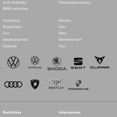
Audi verkaufen
Fahrzeugbewertung
BMW verkaufen
Vorarlberg
Kärnten
Burgenland
Graz
Linz
Wien
Niederösterreich
Oberösterreich
Salzburg
Tirol
Rechtliches
Unternehmen