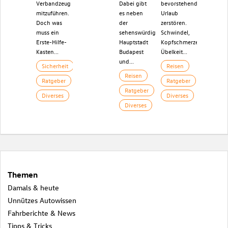
Verbandzeug
Dabei gibt
bevorstehenden
mitzuführen.
es neben
Urlaub
Doch was
der
zerstören.
muss ein
sehenswürdigen
Schwindel,
Erste-Hilfe-
Hauptstadt
Kopfschmerzen,
Kasten...
Budapest
Übelkeit...
und...
Sicherheit
Reisen
Reisen
Ratgeber
Ratgeber
Ratgeber
Diverses
Diverses
Diverses
Themen
Damals & heute
Unnützes Autowissen
Fahrberichte & News
Tipps & Tricks