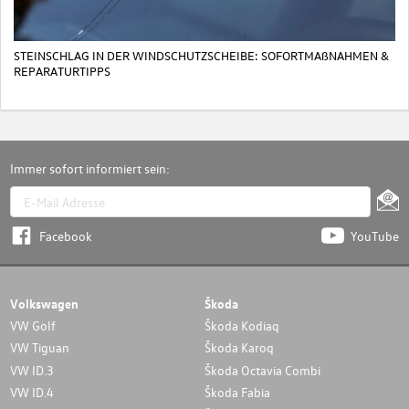
STEINSCHLAG IN DER WINDSCHUTZSCHEIBE: SOFORTMAßNAHMEN &
REPARATURTIPPS
Immer sofort informiert sein:
Facebook
YouTube
Volkswagen
Škoda
VW Golf
Škoda Kodiaq
VW Tiguan
Škoda Karoq
VW ID.3
Škoda Octavia Combi
VW ID.4
Škoda Fabia