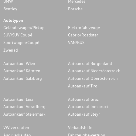
BMW
Mercedes
Bentley
Porsche
Autotypen
Geländewagen/Pickup
Elektrofahrzeuge
SUV/SUV Coupé
Cabrio/Roadster
Sportwagen/Coupé
VAN/BUS
Zweirad
Autoankauf Wien
Autoankauf Burgenland
Autoankauf Kärnten
Autoankauf Niederösterreich
Autoankauf Salzburg
Autoankauf Oberösterreich
Autoankauf Tirol
Autoankauf Linz
Autoankauf Graz
Autoankauf Vorarlberg
Autoankauf Innsbruck
Autoankauf Steiermark
Autoankauf Steyr
VW verkaufen
Verkaufshilfe
Audi verkaufen
Fahrzeugbewertung