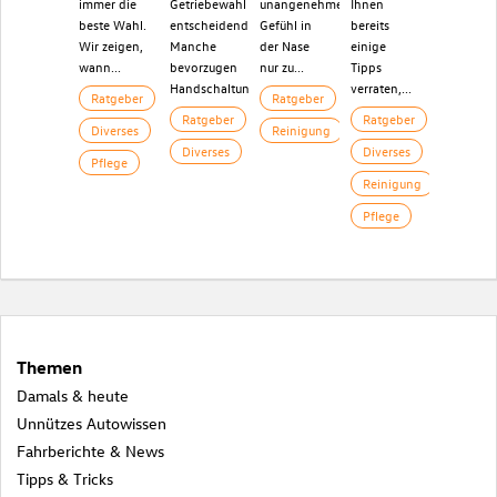
immer die
Getriebewahl
unangenehme
Ihnen
beste Wahl.
entscheidend.
Gefühl in
bereits
Wir zeigen,
Manche
der Nase
einige
wann...
bevorzugen
nur zu...
Tipps
Handschaltung,...
verraten,...
Ratgeber
Ratgeber
Ratgeber
Ratgeber
Diverses
Reinigung
Diverses
Diverses
Pflege
Reinigung
Pflege
Themen
Damals & heute
Unnützes Autowissen
Fahrberichte & News
Tipps & Tricks