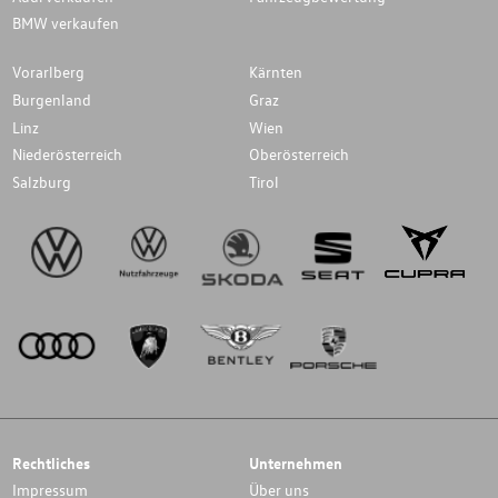
BMW verkaufen
Vorarlberg
Kärnten
Burgenland
Graz
Linz
Wien
Niederösterreich
Oberösterreich
Salzburg
Tirol
Rechtliches
Unternehmen
Impressum
Über uns