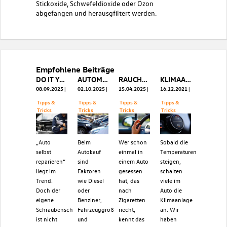
Stickoxide, Schwefeldioxide oder Ozon
abgefangen und herausgfiltert werden.
Empfohlene Beiträge
DO IT YOURSELF? WARUM DIE WERKSTATT OFT DER BESSERE SCHRAUBENSCHLÜSSEL IST
AUTOMATIK ODER SCHALTGETRIEBE: TIPPS FÜR DIE RICHTIGE WAHL
RAUCHGERUCH AUS DEM AUTO ENTFERNEN - SO KLAPPT'S SCHNELL & EINFACH
KLIMAANLAGE IM WINTER
08.09.2025
02.10.2025
15.04.2025
16.12.2021
Tipps &
Tipps &
Tipps &
Tipps &
Tricks
Tricks
Tricks
Tricks
„Auto
Beim
Wer schon
Sobald die
selbst
Autokauf
einmal in
Temperaturen
reparieren“
sind
einem Auto
steigen,
liegt im
Faktoren
gesessen
schalten
Trend.
wie Diesel
hat, das
viele im
Doch der
oder
nach
Auto die
eigene
Benziner,
Zigaretten
Klimaanlage
Schraubenschlüssel
Fahrzeuggröße
riecht,
an. Wir
ist nicht
und
kennt das
haben