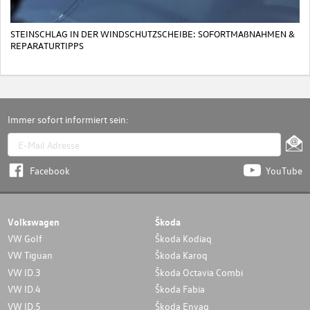
STEINSCHLAG IN DER WINDSCHUTZSCHEIBE: SOFORTMAßNAHMEN &
REPARATURTIPPS
Immer sofort informiert sein:
Facebook
YouTube
Volkswagen
Škoda
VW Golf
Škoda Kodiaq
VW Tiguan
Škoda Karoq
VW ID.3
Škoda Octavia Combi
VW ID.4
Škoda Fabia
VW ID.5
Škoda Enyaq