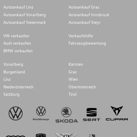
Autoankauf Linz
Autoankauf Graz
Autoankauf Vorarlberg
Autoankauf Innsbruck
Autoankauf Steiermark
Autoankauf Steyr
VW verkaufen
Verkaufshilfe
Audi verkaufen
Fahrzeugbewertung
BMW verkaufen
Vorarlberg
Kärnten
Burgenland
Graz
Linz
Wien
Niederösterreich
Oberösterreich
Salzburg
Tirol