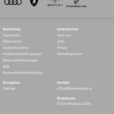
Rechtliches
Unternehmen
Impressum
Über uns
Datenschutz
Jobs
Cookie Richtlinie
Presse
Verlinkungsbedingungen
Vertriebspartner
Nutzungsbedingungen
AGB
Barrierefreiheitserklärung
Navigation
Kontakt
Sitemap
office@dasweltauto.at
Direktsuche
© Das WeltAuto 2026