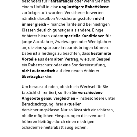
besonders für
Fahranfänger
oder wenn Sie nach
einem Unfall in eine
ungünstigere Rabattklasse
zurückgestuft wurden. Versicherer bewerten
nämlich dieselben Versicherungsstufen
nicht
immer gleich
– manche Tarife sind bei niedrigen
Klassen deutlich günstiger als andere. Einige
Anbieter bieten zudem
spezielle Konditionen
für
junge Autofahrer, Zweitwagen oder Wenigfahrer
an, die eine spürbare Ersparnis bringen können.
Dabei ist allerdings zu beachten, dass
bestimmte
Vorteile
aus dem alten Vertrag, wie zum Beispiel
ein Rabattschutz oder eine Sondereinstufung,
nicht automatisch
auf den neuen Anbieter
übertragbar
sind.
Um herauszufinden, ob sich ein Wechsel für Sie
tatsächlich rentiert, sollten Sie
verschiedene
Angebote genau vergleichen
– insbesondere unter
Berücksichtigung Ihrer aktuellen
Versicherungsklasse. Nur so lässt sich einschätzen,
ob die möglichen Einsparungen die eventuell
höheren Beiträge durch einen niedrigen
Schadenfreiheitsrabatt ausgleichen.