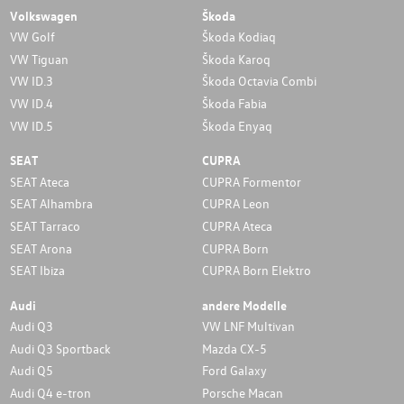
Volkswagen
Škoda
VW Golf
Škoda Kodiaq
VW Tiguan
Škoda Karoq
VW ID.3
Škoda Octavia Combi
VW ID.4
Škoda Fabia
VW ID.5
Škoda Enyaq
SEAT
CUPRA
SEAT Ateca
CUPRA Formentor
SEAT Alhambra
CUPRA Leon
SEAT Tarraco
CUPRA Ateca
SEAT Arona
CUPRA Born
SEAT Ibiza
CUPRA Born Elektro
Audi
andere Modelle
Audi Q3
VW LNF Multivan
Audi Q3 Sportback
Mazda CX-5
Audi Q5
Ford Galaxy
Audi Q4 e-tron
Porsche Macan