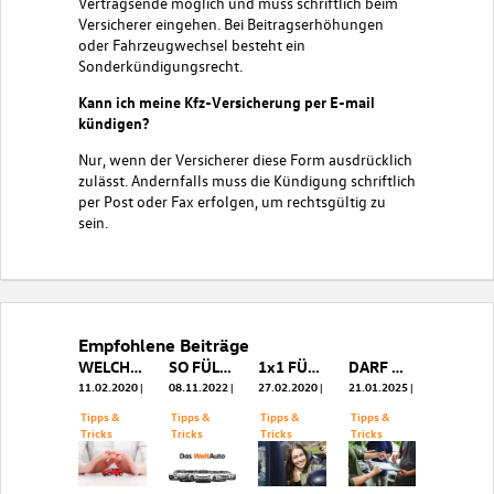
Vertragsende möglich und muss schriftlich beim
Versicherer eingehen. Bei Beitragserhöhungen
oder Fahrzeugwechsel besteht ein
Sonderkündigungsrecht.
Kann ich meine Kfz-Versicherung per E-mail
kündigen?
Nur, wenn der Versicherer diese Form ausdrücklich
zulässt. Andernfalls muss die Kündigung schriftlich
per Post oder Fax erfolgen, um rechtsgültig zu
sein.
Empfohlene Beiträge
WELCHE VERSICHERUNG PASST ZU MIR?
SO FÜLLT MAN DEN UNFALLBERICHT RICHTIG AUS
1x1 FÜR DAS ERSTE AUTO
DARF MAN AUTO FAHREN, WENN ES NICHT VERSICHERT IST?
11.02.2020
08.11.2022
27.02.2020
21.01.2025
Tipps &
Tipps &
Tipps &
Tipps &
Tricks
Tricks
Tricks
Tricks