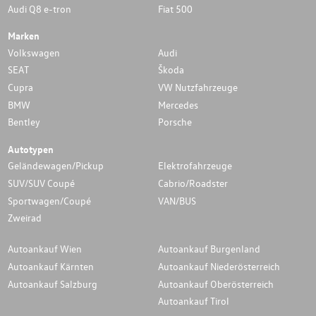
Audi Q8 e-tron
Fiat 500
Marken
Volkswagen
Audi
SEAT
Škoda
Cupra
VW Nutzfahrzeuge
BMW
Mercedes
Bentley
Porsche
Autotypen
Geländewagen/Pickup
Elektrofahrzeuge
SUV/SUV Coupé
Cabrio/Roadster
Sportwagen/Coupé
VAN/BUS
Zweirad
Autoankauf Wien
Autoankauf Burgenland
Autoankauf Kärnten
Autoankauf Niederösterreich
Autoankauf Salzburg
Autoankauf Oberösterreich
Autoankauf Tirol