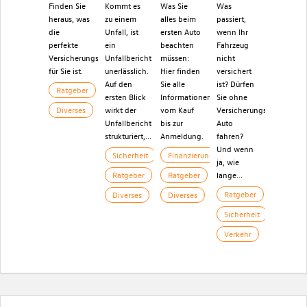
Finden Sie
Kommt es
Was Sie
Was
heraus, was
zu einem
alles beim
passiert,
die
Unfall, ist
ersten Auto
wenn Ihr
perfekte
ein
beachten
Fahrzeug
Versicherungsart
Unfallbericht
müssen:
nicht
für Sie ist.
unerlässlich.
Hier finden
versichert
Auf den
Sie alle
ist? Dürfen
Ratgeber
ersten Blick
Informationen
Sie ohne
Diverses
wirkt der
vom Kauf
Versicherungsschutz
Unfallbericht
bis zur
Auto
strukturiert,...
Anmeldung.
fahren?
Und wenn
Sicherheit
Finanzierung
ja, wie
Ratgeber
Ratgeber
lange...
Ratgeber
Diverses
Diverses
Sicherheit
Verkehr