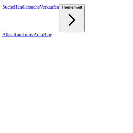
Suche
Händlersuche
Verkaufen
Themenwelt
Alles Rund ums Auto
Blog