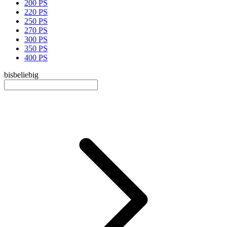
200 PS
220 PS
250 PS
270 PS
300 PS
350 PS
400 PS
bis
beliebig