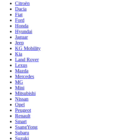
Citroën
Dacia
Fiat
Ford
Honda
Hyundai
Jaguar
Jeep
KG Mobility
Kia
Land Rover
Lexus
Mazda
Mercedes
MG
Mini
Mitsubishi
Nissan
Opel
Peugeot
Renault
Smart
SsangYong
Subaru
Suzuki