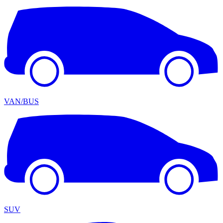
VAN/BUS
SUV