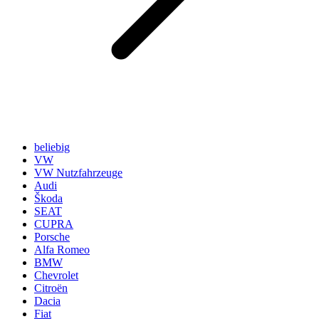
beliebig
VW
VW Nutzfahrzeuge
Audi
Škoda
SEAT
CUPRA
Porsche
Alfa Romeo
BMW
Chevrolet
Citroën
Dacia
Fiat