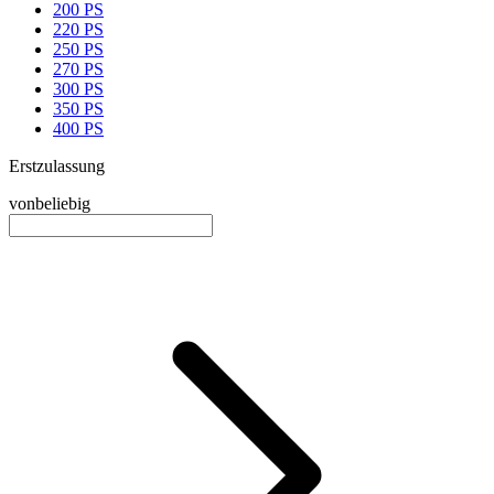
200 PS
220 PS
250 PS
270 PS
300 PS
350 PS
400 PS
Erstzulassung
von
beliebig