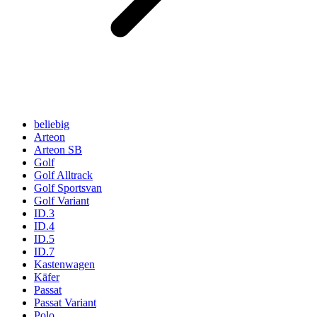
beliebig
Arteon
Arteon SB
Golf
Golf Alltrack
Golf Sportsvan
Golf Variant
ID.3
ID.4
ID.5
ID.7
Kastenwagen
Käfer
Passat
Passat Variant
Polo