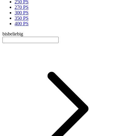
250 PS
270 PS
300 PS
350 PS
400 PS
bis
beliebig