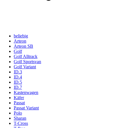
beliebig
Arteon
Arteon SB
Golf
Golf Alltrack
Golf Sportsvan
Golf Variant
ID.3
ID.4
ID.5
ID.7
Kastenwagen
Käfer
Passat
Passat Variant
Polo
Sharan
T-Cross