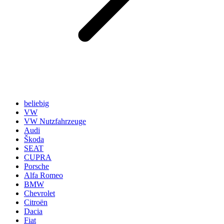
beliebig
VW
VW Nutzfahrzeuge
Audi
Škoda
SEAT
CUPRA
Porsche
Alfa Romeo
BMW
Chevrolet
Citroën
Dacia
Fiat