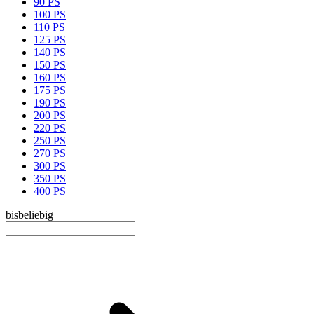
90 PS
100 PS
110 PS
125 PS
140 PS
150 PS
160 PS
175 PS
190 PS
200 PS
220 PS
250 PS
270 PS
300 PS
350 PS
400 PS
bis
beliebig