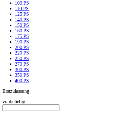
100 PS
110 PS
125 PS
140 PS
150 PS
160 PS
175 PS
190 PS
200 PS
220 PS
250 PS
270 PS
300 PS
350 PS
400 PS
Erstzulassung
von
beliebig