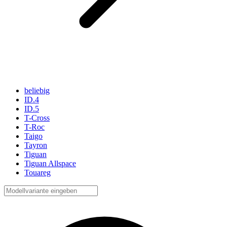
beliebig
ID.4
ID.5
T-Cross
T-Roc
Taigo
Tayron
Tiguan
Tiguan Allspace
Touareg