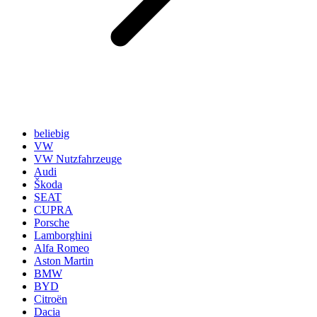
beliebig
VW
VW Nutzfahrzeuge
Audi
Škoda
SEAT
CUPRA
Porsche
Lamborghini
Alfa Romeo
Aston Martin
BMW
BYD
Citroën
Dacia