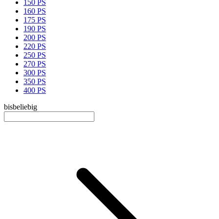
150 PS
160 PS
175 PS
190 PS
200 PS
220 PS
250 PS
270 PS
300 PS
350 PS
400 PS
bis
beliebig