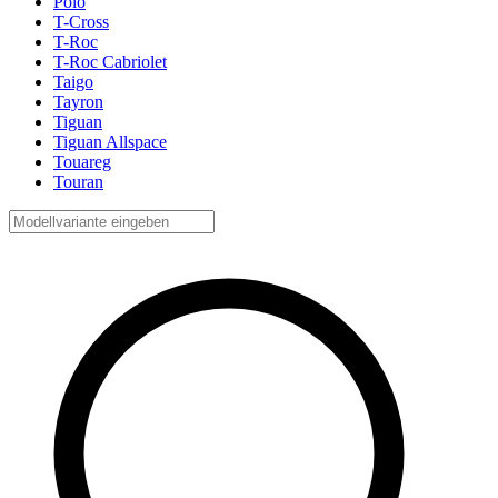
Polo
T-Cross
T-Roc
T-Roc Cabriolet
Taigo
Tayron
Tiguan
Tiguan Allspace
Touareg
Touran