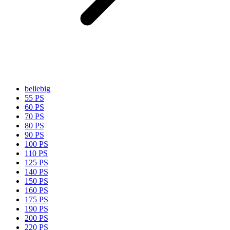
beliebig
55 PS
60 PS
70 PS
80 PS
90 PS
100 PS
110 PS
125 PS
140 PS
150 PS
160 PS
175 PS
190 PS
200 PS
220 PS