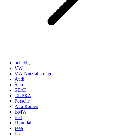
beliebig
VW
VW Nutzfahrzeuge
Audi
Škoda
SEAT
CUPRA
Porsche
Alfa Romeo
BMW
Fiat
Hyundai
Jeep
Kia