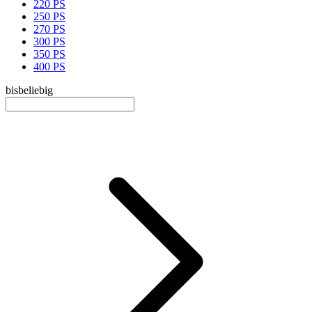
220 PS
250 PS
270 PS
300 PS
350 PS
400 PS
bis
beliebig