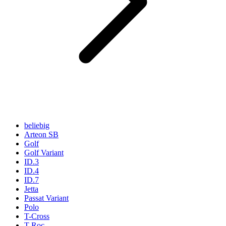
beliebig
Arteon SB
Golf
Golf Variant
ID.3
ID.4
ID.7
Jetta
Passat Variant
Polo
T-Cross
T-Roc