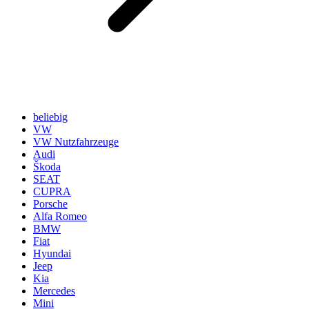
beliebig
VW
VW Nutzfahrzeuge
Audi
Škoda
SEAT
CUPRA
Porsche
Alfa Romeo
BMW
Fiat
Hyundai
Jeep
Kia
Mercedes
Mini