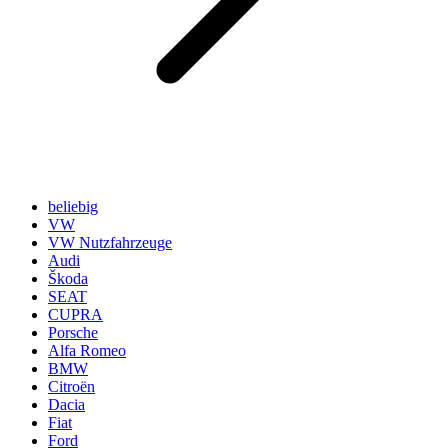
beliebig
VW
VW Nutzfahrzeuge
Audi
Škoda
SEAT
CUPRA
Porsche
Alfa Romeo
BMW
Citroën
Dacia
Fiat
Ford