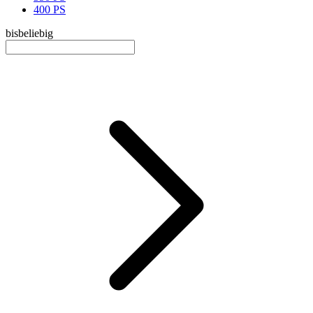
400 PS
bis
beliebig