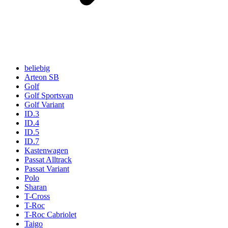
beliebig
Arteon SB
Golf
Golf Sportsvan
Golf Variant
ID.3
ID.4
ID.5
ID.7
Kastenwagen
Passat Alltrack
Passat Variant
Polo
Sharan
T-Cross
T-Roc
T-Roc Cabriolet
Taigo