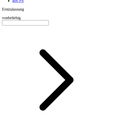
400 PS
Erstzulassung
von
beliebig