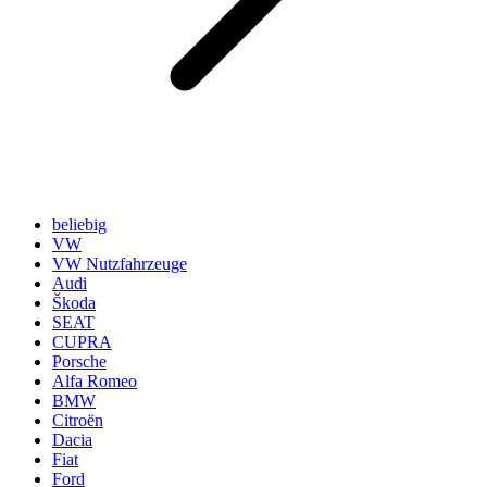
beliebig
VW
VW Nutzfahrzeuge
Audi
Škoda
SEAT
CUPRA
Porsche
Alfa Romeo
BMW
Citroën
Dacia
Fiat
Ford