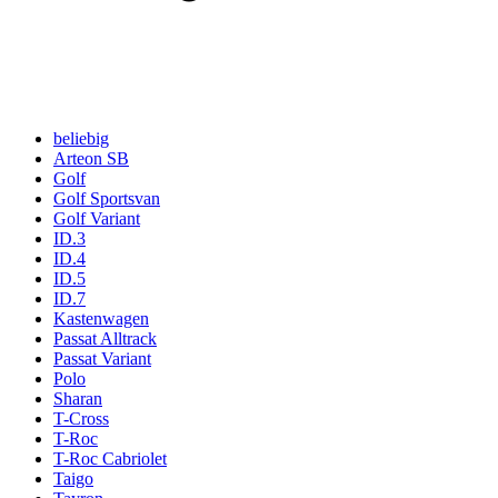
beliebig
Arteon SB
Golf
Golf Sportsvan
Golf Variant
ID.3
ID.4
ID.5
ID.7
Kastenwagen
Passat Alltrack
Passat Variant
Polo
Sharan
T-Cross
T-Roc
T-Roc Cabriolet
Taigo