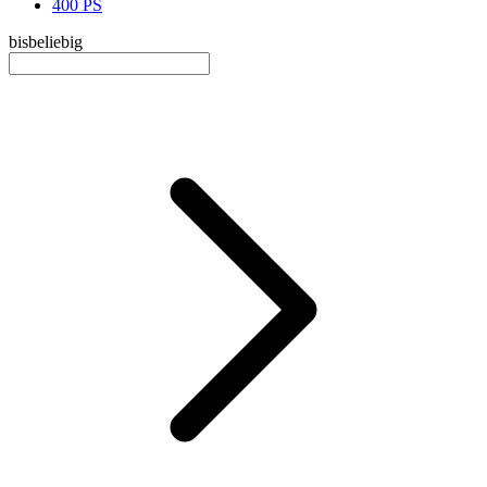
400 PS
bis
beliebig