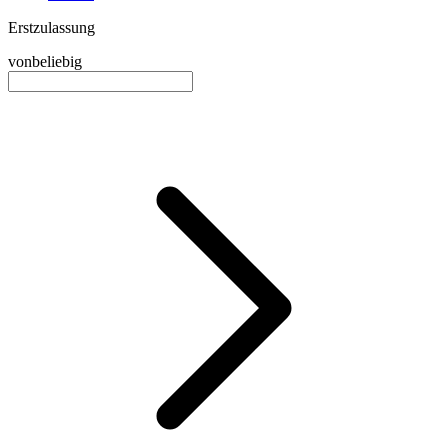
Erstzulassung
von
beliebig