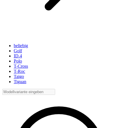
beliebig
Golf
ID.4
Polo
T-Cross
T-Roc
Taigo
Tiguan