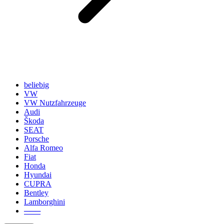
beliebig
VW
VW Nutzfahrzeuge
Audi
Škoda
SEAT
Porsche
Alfa Romeo
Fiat
Honda
Hyundai
CUPRA
Bentley
Lamborghini
───