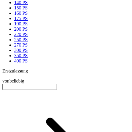
140 PS
150 PS
160 PS
175 PS
190 PS
200 PS
220 PS
250 PS
270 PS
300 PS
350 PS
400 PS
Erstzulassung
von
beliebig