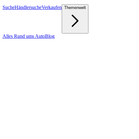
Suche
Händlersuche
Verkaufen
Themenwelt
Alles Rund ums Auto
Blog