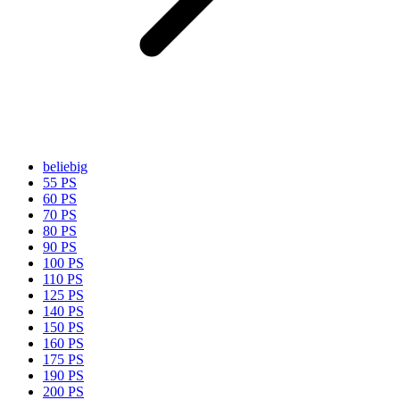
beliebig
55 PS
60 PS
70 PS
80 PS
90 PS
100 PS
110 PS
125 PS
140 PS
150 PS
160 PS
175 PS
190 PS
200 PS