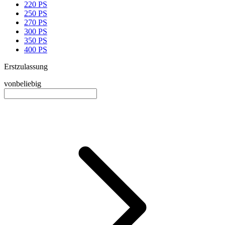
220 PS
250 PS
270 PS
300 PS
350 PS
400 PS
Erstzulassung
von
beliebig