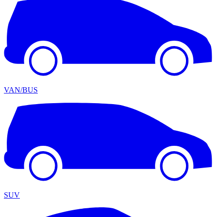
VAN/BUS
SUV