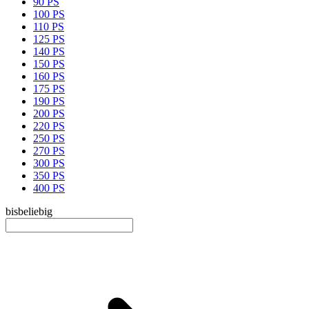
90 PS
100 PS
110 PS
125 PS
140 PS
150 PS
160 PS
175 PS
190 PS
200 PS
220 PS
250 PS
270 PS
300 PS
350 PS
400 PS
bis
beliebig