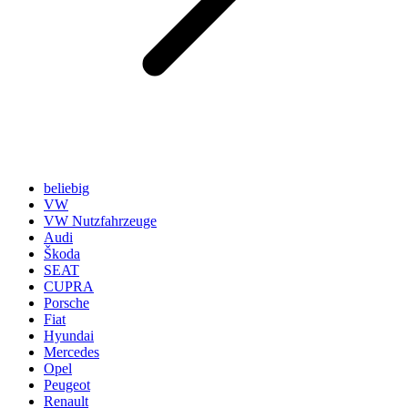
beliebig
VW
VW Nutzfahrzeuge
Audi
Škoda
SEAT
CUPRA
Porsche
Fiat
Hyundai
Mercedes
Opel
Peugeot
Renault