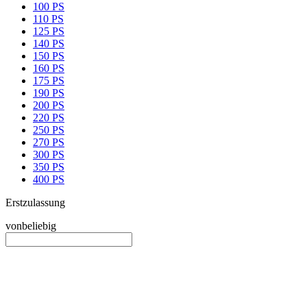
100 PS
110 PS
125 PS
140 PS
150 PS
160 PS
175 PS
190 PS
200 PS
220 PS
250 PS
270 PS
300 PS
350 PS
400 PS
Erstzulassung
von
beliebig