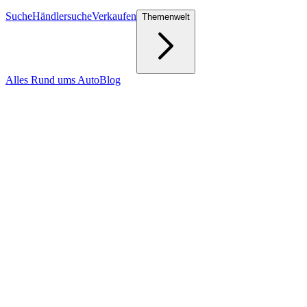
Suche
Händlersuche
Verkaufen
Themenwelt
Alles Rund ums Auto
Blog